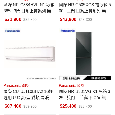
國際 NR-C384HVL-N1 冰箱
國際 NR-C505XGS 電冰箱 5
385L 3門 日系上質系列 無邊
00L 三門 日系上質系列 無邊
框鋼板 香檳金
框岩板玻璃 墨岩黑
31,900
43,900
32,800
45,300
Panasonic 國際
Panasonic 國際
國際 CU-UJ110BHA2 16坪
國際 NR-B331VG-X1 冰箱 3
適用 UJ精緻型 變頻 冷暖 冷
25L 雙門 上冷藏下冷凍 無邊
氣 CS-UJ110BA2
框玻璃鏡面 鑽石黑
87,400
25,400
89,900
25,400