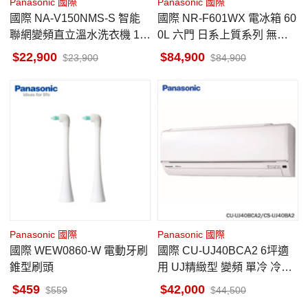
Panasonic 國際
Panasonic 國際
國際 NA-V150NMS-S 智能
國際 NR-F601WX 電冰箱 60
聯網變頻直立溫水洗衣機 15
0L 六門 日系上質系列 無邊
kg 不鏽鋼 金級省水標章
框鏡面/玻璃 翡翠白
22,900
84,900
23,900
84,900
Panasonic 國際
Panasonic 國際
國際 WEW0860-W 電動牙刷
國際 CU-UJ40BCA2 6坪適
錐型刷頭
用 UJ精緻型 變頻 單冷 冷氣
CS-UJ40BA2
459
42,000
559
44,500