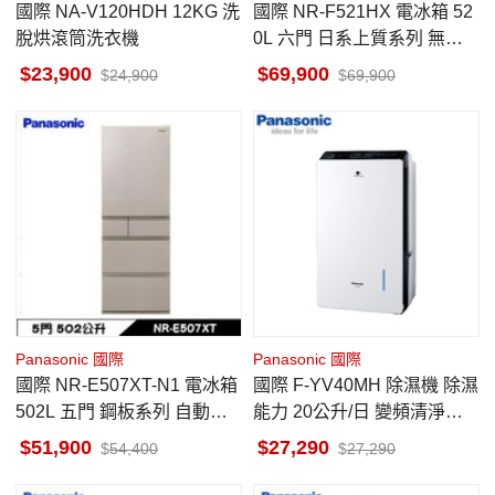
國際 NA-V120HDH 12KG 洗
國際 NR-F521HX 電冰箱 52
脫烘滾筒洗衣機
0L 六門 日系上質系列 無邊
框鏡面/玻璃 翡翠白 日本原裝
23,900
69,900
24,900
69,900
Panasonic 國際
Panasonic 國際
國際 NR-E507XT-N1 電冰箱
國際 F-YV40MH 除濕機 除濕
502L 五門 鋼板系列 自動製
能力 20公升/日 變頻清淨型 n
冰 香檳金 日本原裝
anoe™ X健康科技
51,900
27,290
54,400
27,290