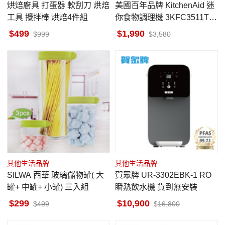
烘焙廚具 打蛋器 軟刮刀 烘焙
美國百年品牌 KitchenAid 迷
工具 攪拌棒 烘焙4件組
你食物調理機 3KFC3511TC
U 太空灰
499
1,990
999
3,580
其他生活品牌
其他生活品牌
SILWA 西華 玻璃儲物罐( 大
賀眾牌 UR-3302EBK-1 RO
罐+ 中罐+ 小罐) 三入組
瞬熱飲水機 貨到無安裝
299
10,900
499
16,800