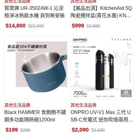
其他生活品牌
其他生活品牌
賀眾牌 UR-3502AW-1 沁涼
【展品出清】KitchenAid 5Q
極淨冰熱飲水機 貨到無安裝
陶瓷攪拌盆(青花水墨) KNBC
攪拌缸蓋2入
14,800
999
22,000
3,980
其他生活品牌
其他生活品牌
Black HAMMER 食飽飽不鏽
ONPRO UV-V1 Max 三代 U
鋼多功能隔熱碗1200ml
SB-C充電式 迷你吹吸兩用手
持無線吸塵器
199
2,090
299
2,680