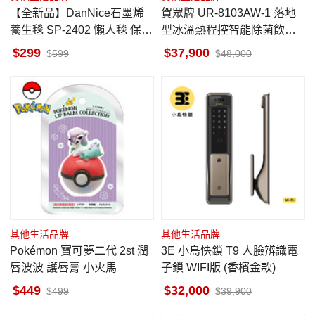
【全新品】DanNice石墨烯
賀眾牌 UR-8103AW-1 落地
養生毯 SP-2402 懶人毯 保暖
型冰溫熱程控智能除菌飲水
冬天必備
機 LED觸控面板 含標準安裝
299
37,900
599
48,000
其他生活品牌
其他生活品牌
Pokémon 寶可夢二代 2st 潤
3E 小島快鎖 T9 人臉辨識電
唇波波 護唇膏 小火馬
子鎖 WIFI版 (香檳金款)
449
32,000
499
39,900